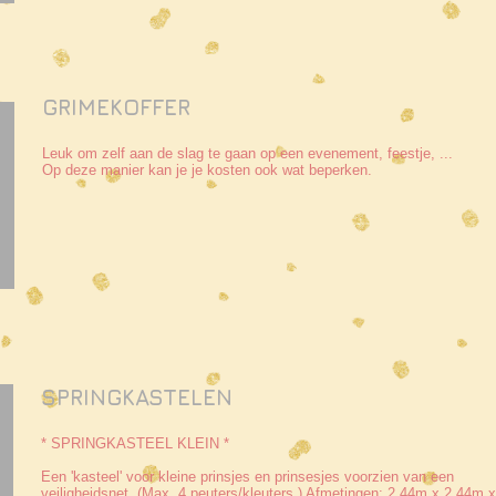
GRIMEKOFFER
Leuk om zelf aan de slag te gaan op een evenement, feestje, ...
Op deze manier kan je je kosten ook wat beperken.
SPRINGKASTELEN
* SPRINGKASTEEL KLEIN *
Een 'kasteel' voor kleine prinsjes en prinsesjes voorzien van een
veiligheidsnet. (Max. 4 peuters/kleuters.) Afmetingen: 2,44m x 2,44m 