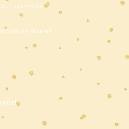
atie. Supergezellig!
oot hart voor kinderen!
nieten!