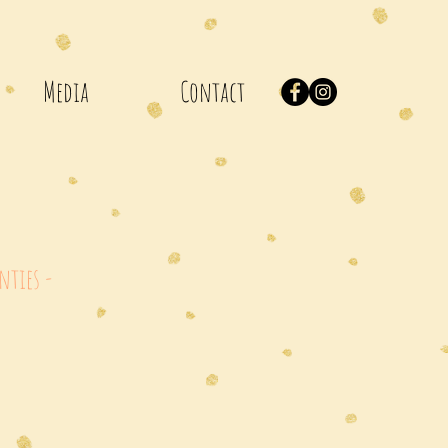
Media
Contact
nties -