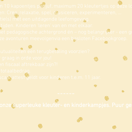
 10 kapoentjes per juf, maximum 20 kleutertjes op deze loc
ten: Crea, relaxatie, spel, musiceren, experimenteren, ...
atie(s) met een uitdagende leefomgeving.
tijden. Kinderen 'leren' van en met elkaar.
t pedagogische achtergrond én – nog belangrijker - een gr
e avonturen meevolgenvia een besloten Facebookgroep.
utualiteiten een terugbetaling voorzien?
graag in orde voor jou!
n fiscaal aftrekbaar zijn?!
otaalbedrag.
aal attest geldt voor kinderen t.e.m. 11 jaar.
______
onze superleuke kleuter- en kinderkampjes. Puur ge