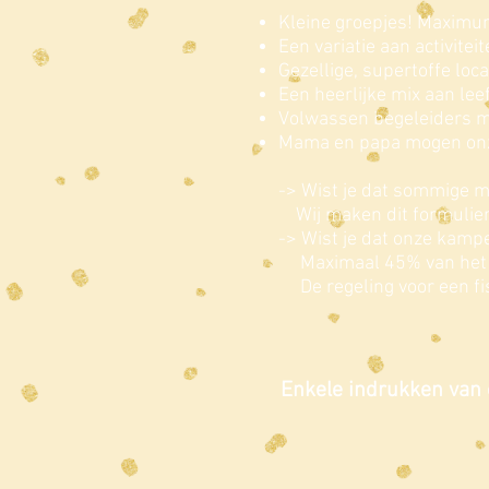
Kleine groepjes! Maximum
Een variatie aan activitei
Gezellige, supertoffe loc
Een heerlijke mix aan leef
Volwassen begeleiders me
Mama en papa mogen onz
-> Wist je dat sommige m
Wij maken dit formulier 
-> Wist je dat onze kampe
Maximaal 45% van het t
De regeling voor een fisc
Enkele indrukken van 