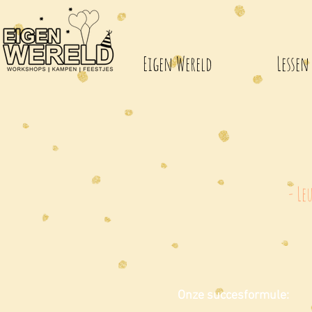
Eigen Wereld
Lessen
- Le
Onze succesformule: