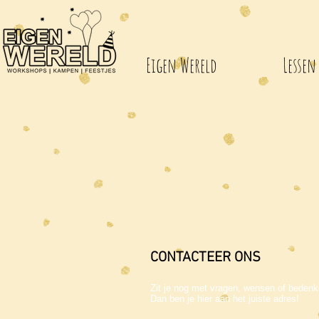
Eigen Wereld
Lessen
CONTACTEER ONS
Zit je nog met vragen, wensen of beden
Dan ben je hier aan het juiste adres!