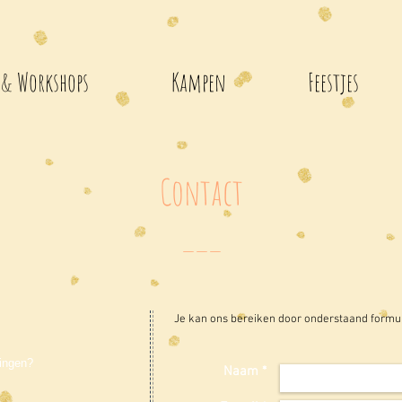
 & Workshops
Kampen
Feestjes
Contact
___
Je kan ons bereiken door onderstaand formulie
kingen?
Naam *