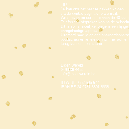
TIP:
Je kan ons het best te pakken krijgen
via de contactpagina of via e-mail.
We streven ernaar om binnen de 48 uur ie
Telefonisch afspreken kan na de schoolu
Dit is soms moeilijker wegens een fijnge
onregelmatige agenda.
Uiteraard mag je op ons antwoordapparaat
boodschap en je telefoonnummer achterl
terug kunnen contacteren.
Eigen Wereld
0498 08 44 53
info@eigenwereld.be
BTW-BE 0662.686.677
IBAN BE 24 9731 6301 8638