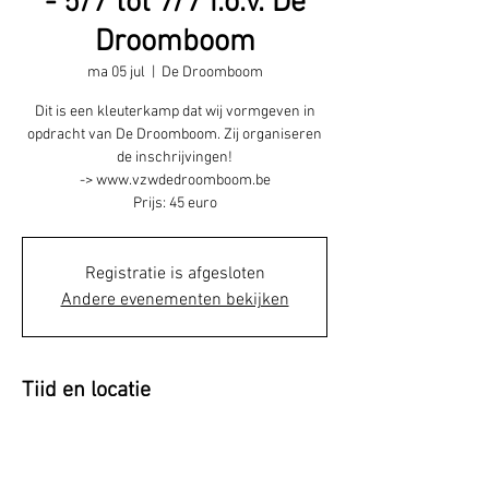
- 5/7 tot 7/7 i.o.v. De
Droomboom
ma 05 jul
  |  
De Droomboom
Dit is een kleuterkamp dat wij vormgeven in
opdracht van De Droomboom. Zij organiseren
de inschrijvingen!
-> www.vzwdedroomboom.be
Prijs: 45 euro
Registratie is afgesloten
Andere evenementen bekijken
Tijd en locatie
05 jul 2021, 09:00 – 07 jul 2021, 15:30
De Droomboom, Sint Maartenlaan 4, 3550
Heusden-Zolder