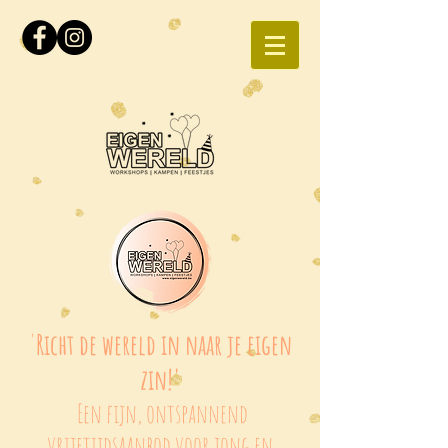
'
Richt de wereld in naar je eigen
zin!'
Een fijn, ontspannend
vrijetijdsaanbod voor jong en